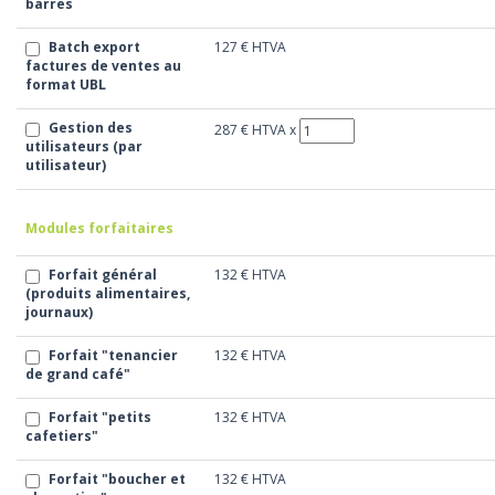
barres
Batch export
127 €
HTVA
factures de ventes au
format UBL
Gestion des
287 €
HTVA
x
utilisateurs (par
utilisateur)
Modules forfaitaires
Forfait général
132 €
HTVA
(produits alimentaires,
journaux)
Forfait "tenancier
132 €
HTVA
de grand café"
Forfait "petits
132 €
HTVA
cafetiers"
Forfait "boucher et
132 €
HTVA